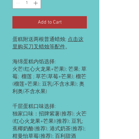
Add to Cart
蛋糕附送两根普通蜡烛;
点击这
里购买刀叉蜡烛等配件
。
海绵蛋糕内馅选择:
火芒(红心火龙果+芒果); 芒果; 草
莓; 榴莲 ; 草芒(草莓+芒果); 榴芒
(榴莲+芒果); 豆乳(不含水果); 奥
利奥(不含水果)
千层蛋糕口味选择:
独家口味：招牌紫薯(推荐); 火芒
(红心火龙果+芒果)(推荐); 豆乳;
蕉椰奶酪(推荐); 港式奶茶(推荐);
柑曼怡草莓(推荐); 百利甜酒