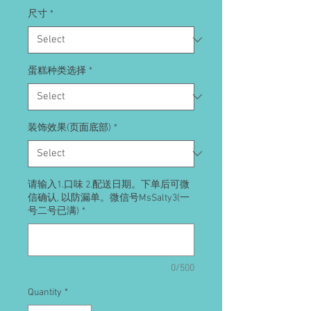
尺寸
*
蛋糕种类选择
*
装饰效果(页面底部)
*
请输入1.口味 2.配送日期。下单后可微
信确认, 以防漏单。微信号MsSalty3(一
号二号已满)
*
0/500
Quantity
*