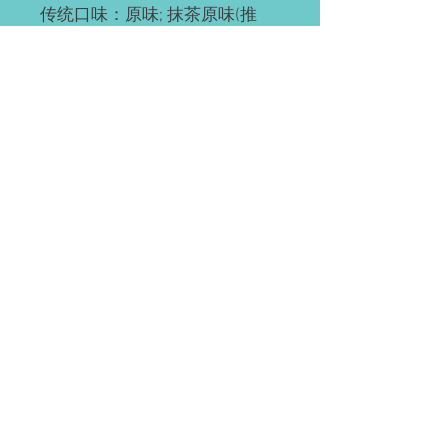
传统口味：原味; 抹茶原味(推
荐); 抹茶红豆; 奥利奥; 红豆; 草
莓; 草芒; 芒果; 提拉米苏(推荐);
黄桃; 巧克力; 肉松海苔; 榴芒
(榴莲+芒果); 榴莲
ps: 所有千层都有层海绵蛋糕
底，加量不加价。
预订需知
请提前2-3天预订。
配送(均送货上门)
如有急单(当天或次日)，请直接微信联
系。
Waterloo or Kitchener(至少提前24小时
付款方式
预订)。 离五公里内的区域免费配送；
蛋糕配送时间大约为每天5:30-6:45pm，
EMT; 支付宝; 微信; 现金(仅限滑铁卢);
沿路配送。
装饰效果区别
(税前价)
信用卡&Paypal(税后价)
北约克, DT, 士嘉堡, 密市, 伦敦,