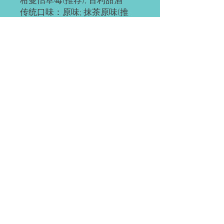
柑曼怡草莓(推荐); 百利甜酒
传统口味：原味; 抹茶原味(推
荐); 抹茶红豆; 奥利奥; 红豆; 草
莓; 草芒; 芒果; 提拉米苏(推荐);
黄桃; 巧克力; 肉松海苔; 榴芒
(榴莲+芒果); 榴莲
ps: 所有千层都有层海绵蛋糕
底，加量不加价。
预订需知
请提前2-3天预订。
配送(均送货上门)
如有急单(当天或次日)，请直接微信联
系。
Waterloo or Kitchener(至少提前24小时
付款方式
预订)。 离五公里内的区域免费配送；
蛋糕配送时间大约为每天5:30-6:45pm，
EMT; 支付宝; 微信; 现金(仅限滑铁卢);
沿路配送。
装饰效果区别
(税前价)