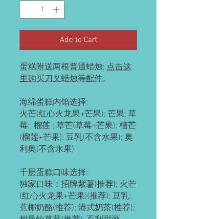
Add to Cart
蛋糕附送两根普通蜡烛;
点击这
里购买刀叉蜡烛等配件
。
海绵蛋糕内馅选择:
火芒(红心火龙果+芒果); 芒果; 草
莓; 榴莲 ; 草芒(草莓+芒果); 榴芒
(榴莲+芒果); 豆乳(不含水果); 奥
利奥(不含水果)
千层蛋糕口味选择:
独家口味：招牌紫薯(推荐); 火芒
(红心火龙果+芒果)(推荐); 豆乳;
蕉椰奶酪(推荐); 港式奶茶(推荐);