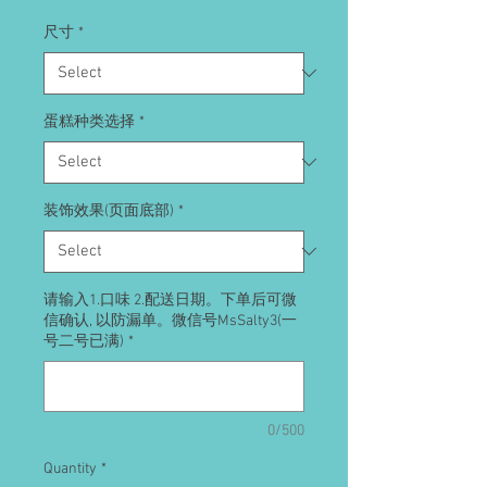
尺寸
*
蛋糕种类选择
*
装饰效果(页面底部)
*
请输入1.口味 2.配送日期。下单后可微
信确认, 以防漏单。微信号MsSalty3(一
号二号已满)
*
0/500
Quantity
*