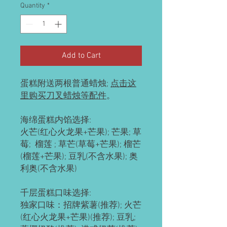
Quantity
*
Add to Cart
蛋糕附送两根普通蜡烛;
点击这
里购买刀叉蜡烛等配件
。
海绵蛋糕内馅选择:
火芒(红心火龙果+芒果); 芒果; 草
莓; 榴莲 ; 草芒(草莓+芒果); 榴芒
(榴莲+芒果); 豆乳(不含水果); 奥
利奥(不含水果)
千层蛋糕口味选择:
独家口味：招牌紫薯(推荐); 火芒
(红心火龙果+芒果)(推荐); 豆乳;