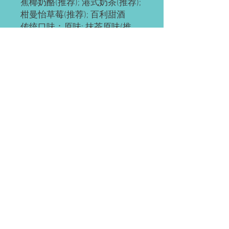
蕉椰奶酪(推荐); 港式奶茶(推荐);
柑曼怡草莓(推荐); 百利甜酒
传统口味：原味; 抹茶原味(推
荐); 抹茶红豆; 奥利奥; 红豆; 草
莓; 草芒; 芒果; 提拉米苏(推荐);
黄桃; 巧克力; 肉松海苔; 榴芒
(榴莲+芒果); 榴莲
ps: 所有千层都有层海绵蛋糕
底，加量不加价。
预订需知
请提前2-3天预订。
配送(均送货上门)
如有急单(当天或次日)，请直接微信联
系。
Waterloo or Kitchener(至少提前24小时
付款方式
预订)。 离五公里内的区域免费配送；
蛋糕配送时间大约为每天5:30-6:45pm，
EMT; 支付宝; 微信; 现金(仅限滑铁卢);
沿路配送。