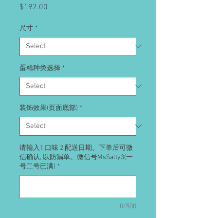
Price
$192.00
尺寸
*
蛋糕种类选择
*
装饰效果(页面底部)
*
请输入1.口味 2.配送日期。下单后可微
信确认, 以防漏单。微信号MsSalty3(一
号二号已满)
*
0/500