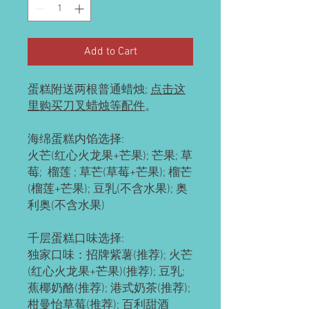
Add to Cart
蛋糕附送两根普通蜡烛;
点击这
里购买刀叉蜡烛等配件
。
海绵蛋糕内馅选择:
火芒(红心火龙果+芒果); 芒果; 草
莓; 榴莲 ; 草芒(草莓+芒果); 榴芒
(榴莲+芒果); 豆乳(不含水果); 奥
利奥(不含水果)
千层蛋糕口味选择:
独家口味：招牌紫薯(推荐); 火芒
(红心火龙果+芒果)(推荐); 豆乳;
蕉椰奶酪(推荐); 港式奶茶(推荐);
柑曼怡草莓(推荐); 百利甜酒