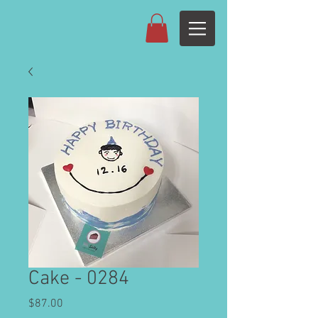
Cake - 0284
Price
$87.00