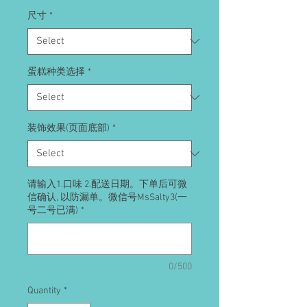
尺寸
*
蛋糕种类选择
*
装饰效果(页面底部)
*
请输入1.口味 2.配送日期。下单后可微
信确认, 以防漏单。微信号MsSalty3(一
号二号已满)
*
0/500
Quantity
*