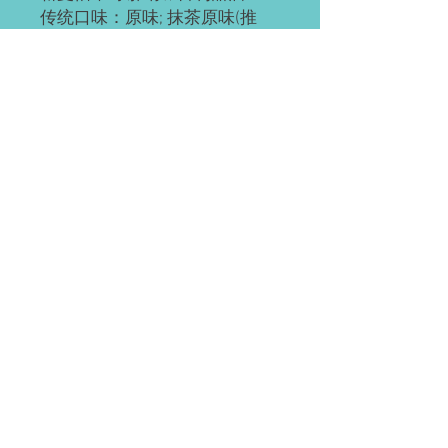
传统口味：原味; 抹茶原味(推
荐); 抹茶红豆; 奥利奥; 红豆; 草
莓; 草芒; 芒果; 提拉米苏(推荐);
黄桃; 巧克力; 肉松海苔; 榴芒
(榴莲+芒果); 榴莲
ps: 所有千层都有层海绵蛋糕
底，加量不加价。
预订需知
请提前2-3天预订。
配送(均送货上门)
如有急单(当天或次日)，请直接微信联
系。
Waterloo or Kitchener(至少提前24小时
付款方式
预订)。 离五公里内的区域免费配送；
蛋糕配送时间大约为每天5:30-6:45pm，
EMT; 支付宝; 微信; 现金(仅限滑铁卢);
沿路配送。
装饰效果区别
(税前价)
信用卡&Paypal(税后价)