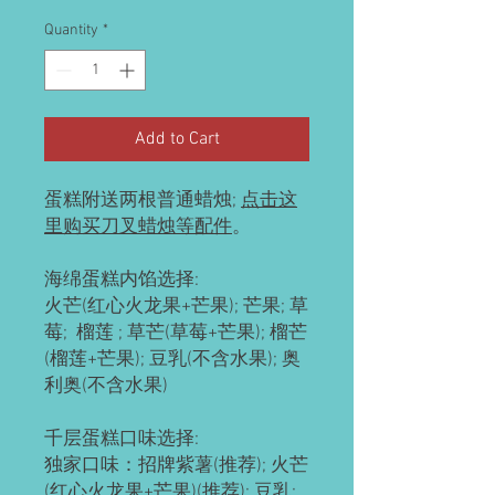
Quantity
*
Add to Cart
蛋糕附送两根普通蜡烛;
点击这
里购买刀叉蜡烛等配件
。
海绵蛋糕内馅选择:
火芒(红心火龙果+芒果); 芒果; 草
莓; 榴莲 ; 草芒(草莓+芒果); 榴芒
(榴莲+芒果); 豆乳(不含水果); 奥
利奥(不含水果)
千层蛋糕口味选择:
独家口味：招牌紫薯(推荐); 火芒
(红心火龙果+芒果)(推荐); 豆乳;