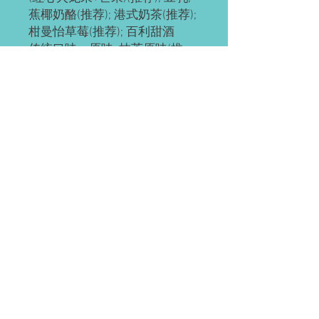
蕉椰奶酪(推荐); 港式奶茶(推荐);
柑曼怡草莓(推荐); 百利甜酒
传统口味：原味; 抹茶原味(推
荐); 抹茶红豆; 奥利奥; 红豆; 草
莓; 草芒; 芒果; 提拉米苏(推荐);
黄桃; 巧克力; 肉松海苔; 榴芒
(榴莲+芒果); 榴莲
ps: 所有千层都有层海绵蛋糕
底，加量不加价。
预订需知
请提前2-3天预订。
配送(均送货上门)
如有急单(当天或次日)，请直接微信联
系。
Waterloo or Kitchener(至少提前24小时
付款方式
预订)。 离五公里内的区域免费配送；
蛋糕配送时间大约为每天5:30-6:45pm，