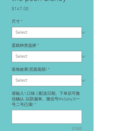
Price
$147.00
尺寸
*
蛋糕种类选择
*
装饰效果(页面底部)
*
请输入1.口味 2.配送日期。下单后可微
信确认, 以防漏单。微信号MsSalty3(一
号二号已满)
*
0/500