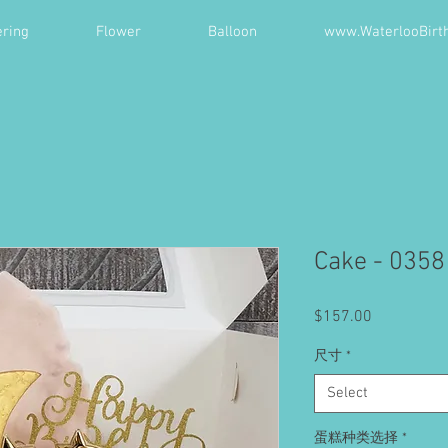
ring
Flower
Balloon
www.WaterlooBirt
Cake - 0358
Price
$157.00
尺寸
*
Select
蛋糕种类选择
*