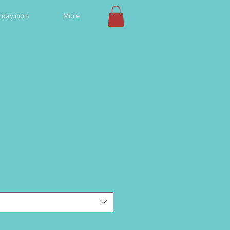
hday.com
More