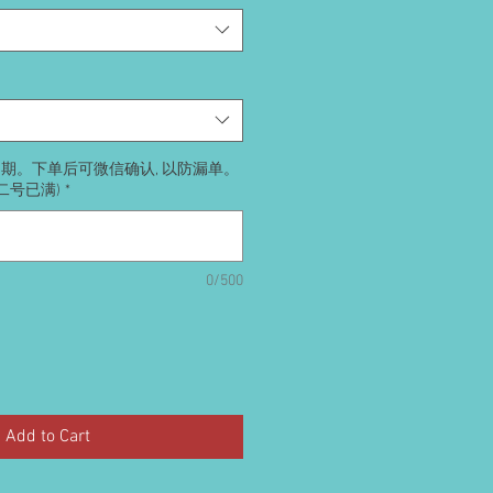
送日期。下单后可微信确认, 以防漏单。
号二号已满)
*
0/500
Add to Cart