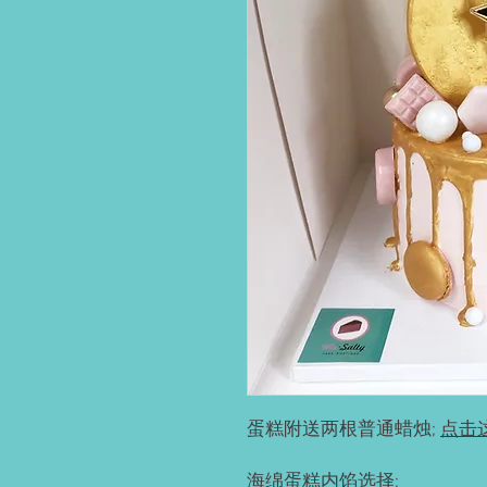
蛋糕附送两根普通蜡烛;
点击
海绵蛋糕内馅选择: