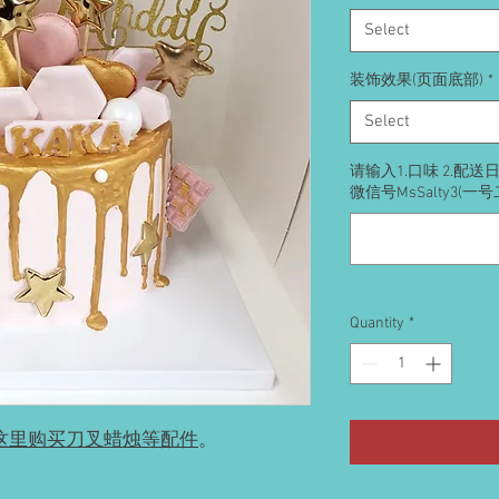
Select
装饰效果(页面底部)
*
Select
请输入1.口味 2.配
微信号MsSalty3(一
Quantity
*
这里购买刀叉蜡烛等配件
。