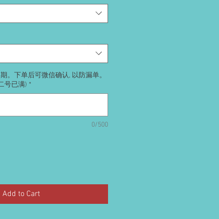
送日期。下单后可微信确认, 以防漏单。
号二号已满)
*
0/500
Add to Cart