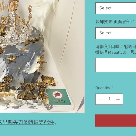
Select
装饰效果(页面底部)
*
Select
请输入1.口味 2.配
微信号MsSalty3(一
Quantity
*
这里购买刀叉蜡烛等配件
。