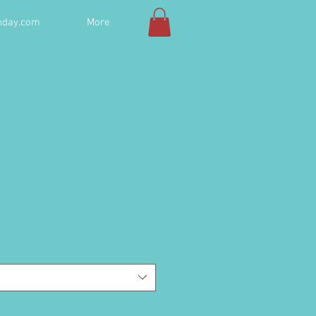
hday.com
More