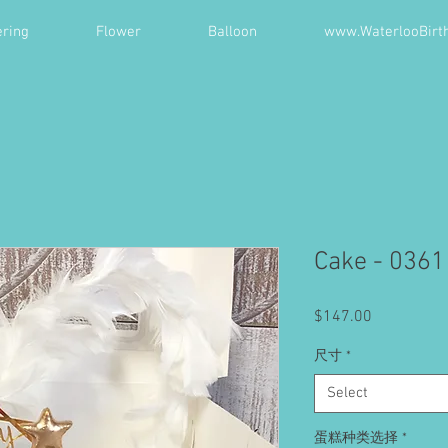
ring
Flower
Balloon
www.WaterlooBirt
Cake - 0361
Price
$147.00
尺寸
*
Select
蛋糕种类选择
*