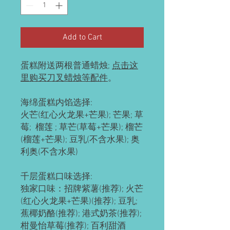
Add to Cart
蛋糕附送两根普通蜡烛;
点击这
里购买刀叉蜡烛等配件
。
海绵蛋糕内馅选择:
火芒(红心火龙果+芒果); 芒果; 草
莓; 榴莲 ; 草芒(草莓+芒果); 榴芒
(榴莲+芒果); 豆乳(不含水果); 奥
利奥(不含水果)
千层蛋糕口味选择:
独家口味：招牌紫薯(推荐); 火芒
(红心火龙果+芒果)(推荐); 豆乳;
蕉椰奶酪(推荐); 港式奶茶(推荐);
柑曼怡草莓(推荐); 百利甜酒