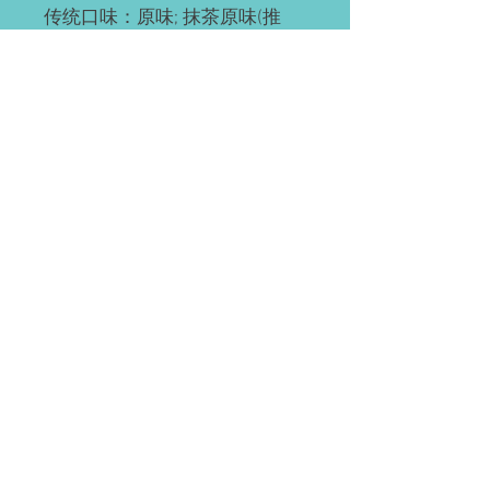
传统口味：原味; 抹茶原味(推
荐); 抹茶红豆; 奥利奥; 红豆; 草
莓; 草芒; 芒果; 提拉米苏(推荐);
黄桃; 巧克力; 肉松海苔; 榴芒
(榴莲+芒果); 榴莲
ps: 所有千层都有层海绵蛋糕
底，加量不加价。
预订需知
请提前2-3天预订。
配送(均送货上门)
如有急单(当天或次日)，请直接微信联
系。
Waterloo or Kitchener(至少提前24小时
付款方式
预订)。 离五公里内的区域免费配送；
蛋糕配送时间大约为每天5:30-6:45pm，
EMT; 支付宝; 微信; 现金(仅限滑铁卢);
沿路配送。
装饰效果区别
(税前价)
信用卡&Paypal(税后价)
北约克, DT, 士嘉堡, 密市, 伦敦,