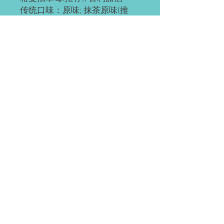
传统口味：原味; 抹茶原味(推
荐); 抹茶红豆; 奥利奥; 红豆; 草
莓; 草芒; 芒果; 提拉米苏(推荐);
黄桃; 巧克力; 肉松海苔; 榴芒
(榴莲+芒果); 榴莲
ps: 所有千层都有层海绵蛋糕
底，加量不加价。
预订需知
请提前2-3天预订。
配送(均送货上门)
如有急单(当天或次日)，请直接微信联
系。
Waterloo or Kitchener(至少提前24小时
付款方式
预订)。 离五公里内的区域免费配送；
蛋糕配送时间大约为每天5:30-6:45pm，
EMT; 支付宝; 微信; 现金(仅限滑铁卢);
沿路配送。
装饰效果区别
(税前价)
信用卡&Paypal(税后价)