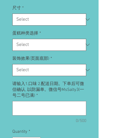
尺寸
*
蛋糕种类选择
*
装饰效果(页面底部)
*
请输入1.口味 2.配送日期。下单后可微
信确认, 以防漏单。微信号MsSalty3(一
号二号已满)
*
0/500
Quantity
*