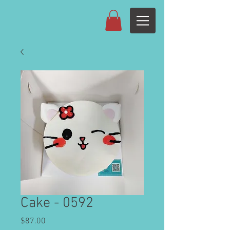
Cake - 0592
Price
$87.00