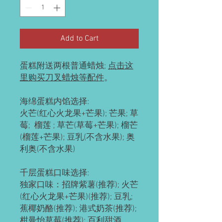
Add to Cart
蛋糕附送两根普通蜡烛;
点击这
里购买刀叉蜡烛等配件
。
海绵蛋糕内馅选择:
火芒(红心火龙果+芒果); 芒果; 草
莓; 榴莲 ; 草芒(草莓+芒果); 榴芒
(榴莲+芒果); 豆乳(不含水果); 奥
利奥(不含水果)
千层蛋糕口味选择:
独家口味：招牌紫薯(推荐); 火芒
(红心火龙果+芒果)(推荐); 豆乳;
蕉椰奶酪(推荐); 港式奶茶(推荐);
柑曼怡草莓(推荐); 百利甜酒