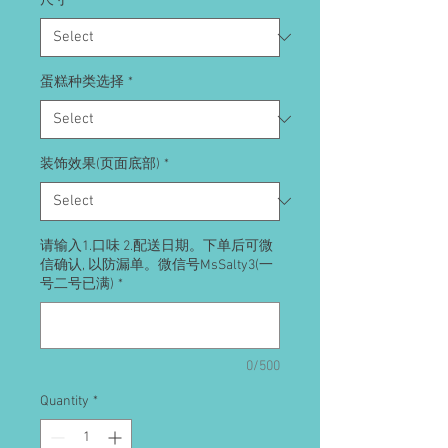
尺寸
*
蛋糕种类选择
*
装饰效果(页面底部)
*
请输入1.口味 2.配送日期。下单后可微
信确认, 以防漏单。微信号MsSalty3(一
号二号已满)
*
0/500
Quantity
*