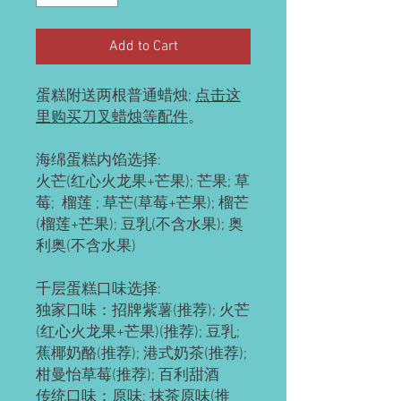
Add to Cart
蛋糕附送两根普通蜡烛;
点击这
里购买刀叉蜡烛等配件
。
海绵蛋糕内馅选择:
火芒(红心火龙果+芒果); 芒果; 草
莓; 榴莲 ; 草芒(草莓+芒果); 榴芒
(榴莲+芒果); 豆乳(不含水果); 奥
利奥(不含水果)
千层蛋糕口味选择:
独家口味：招牌紫薯(推荐); 火芒
(红心火龙果+芒果)(推荐); 豆乳;
蕉椰奶酪(推荐); 港式奶茶(推荐);
柑曼怡草莓(推荐); 百利甜酒
传统口味：原味; 抹茶原味(推