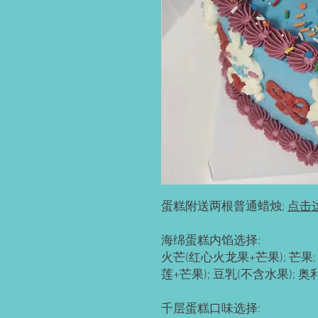
蛋糕附送两根普通蜡烛;
点击
海绵蛋糕内馅选择:
火芒(红心火龙果+芒果); 芒果; 
莲+芒果); 豆乳(不含水果); 
千层蛋糕口味选择: