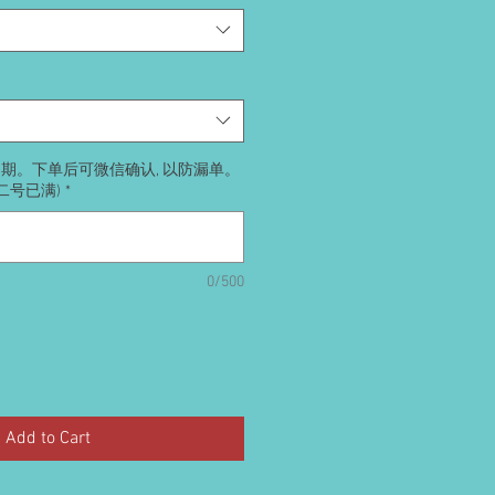
送日期。下单后可微信确认, 以防漏单。
号二号已满)
*
0/500
Add to Cart