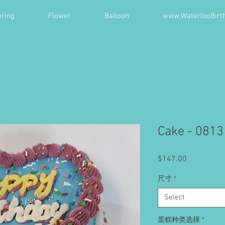
ring
Flower
Balloon
www.WaterlooBirt
Cake - 0813
Price
$147.00
尺寸
*
Select
蛋糕种类选择
*