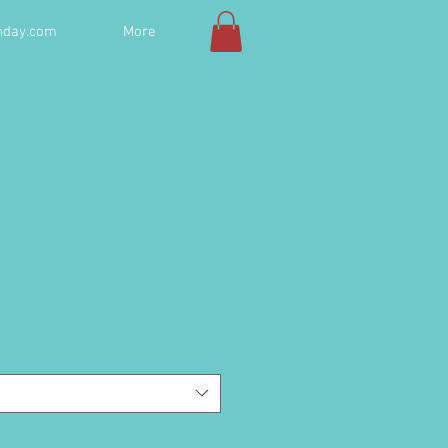
hday.com
More