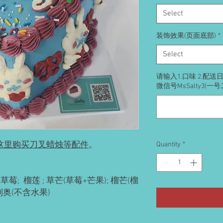
Select
装饰效果(页面底部)
*
Select
请输入1.口味 2.配
微信号MsSalty3(一
这里购买刀叉蜡烛等配件
。
Quantity
*
草莓; 榴莲 ; 草芒(草莓+芒果); 榴芒(榴
奥利奥(不含水果)