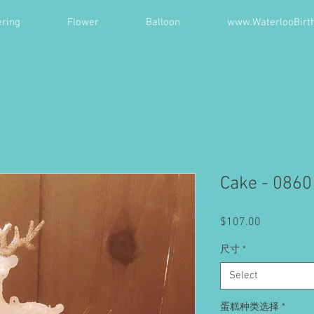
ring
Flower
Balloon
www.WaterlooBirt
Cake - 0860
Price
$107.00
尺寸
*
Select
蛋糕种类选择
*