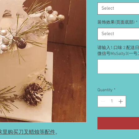
Select
装饰效果(页面底部)
*
Select
请输入1.口味 2.配
微信号MsSalty3(一
Quantity
*
这里购买刀叉蜡烛等配件
。