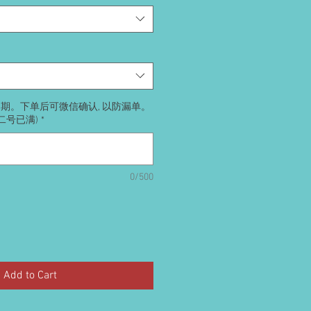
送日期。下单后可微信确认, 以防漏单。
号二号已满)
*
0/500
Add to Cart