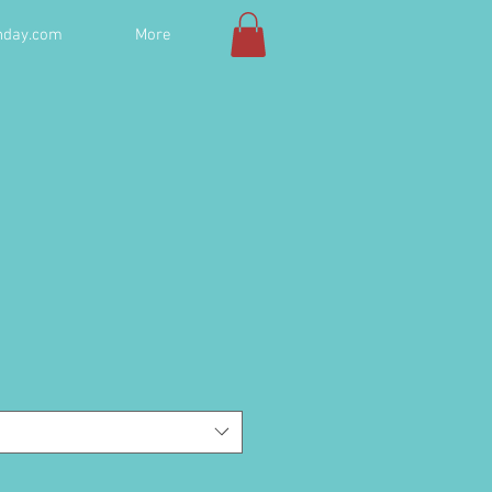
hday.com
More