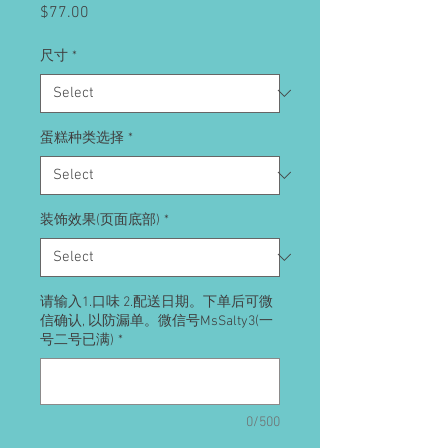
Price
$77.00
尺寸
*
蛋糕种类选择
*
装饰效果(页面底部)
*
请输入1.口味 2.配送日期。下单后可微
信确认, 以防漏单。微信号MsSalty3(一
号二号已满)
*
0/500