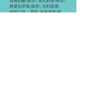
蕉椰奶酪(推荐); 港式奶茶(推荐);
柑曼怡草莓(推荐); 百利甜酒
传统口味：原味; 抹茶原味(推
荐); 抹茶红豆; 奥利奥; 红豆; 草
莓; 草芒; 芒果; 提拉米苏(推荐);
黄桃; 巧克力; 肉松海苔; 榴芒
(榴莲+芒果); 榴莲
ps: 所有千层都有层海绵蛋糕
底，加量不加价。
预订需知
请提前2-3天预订。
配送(均送货上门)
如有急单(当天或次日)，请直接微信联
系。
Waterloo or Kitchener(至少提前24小时
付款方式
预订)。 离五公里内的区域免费配送；
蛋糕配送时间大约为每天5:30-6:45pm，
EMT; 支付宝; 微信; 现金(仅限滑铁卢);
沿路配送。