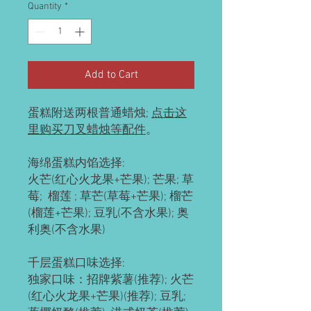
Quantity
*
Add to Cart
蛋糕附送两根普通蜡烛;
点击这
里购买刀叉蜡烛等配件
。
海绵蛋糕内馅选择:
火芒(红心火龙果+芒果); 芒果; 草
莓; 榴莲 ; 草芒(草莓+芒果); 榴芒
(榴莲+芒果); 豆乳(不含水果); 奥
利奥(不含水果)
千层蛋糕口味选择:
独家口味：招牌紫薯(推荐); 火芒
(红心火龙果+芒果)(推荐); 豆乳;