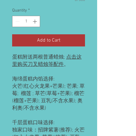
Quantity
*
Add to Cart
蛋糕附送两根普通蜡烛;
点击这
里购买刀叉蜡烛等配件
。
海绵蛋糕内馅选择:
火芒(红心火龙果+芒果); 芒果; 草
莓; 榴莲 ; 草芒(草莓+芒果); 榴芒
(榴莲+芒果); 豆乳(不含水果); 奥
利奥(不含水果)
千层蛋糕口味选择:
独家口味：招牌紫薯(推荐); 火芒