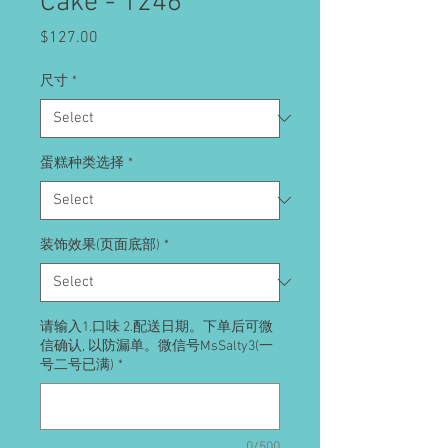
Cake - 1246
Price
$127.00
尺寸
*
蛋糕种类选择
*
装饰效果(页面底部)
*
请输入1.口味 2.配送日期。下单后可微
信确认, 以防漏单。微信号MsSalty3(一
号二号已满)
*
0/500