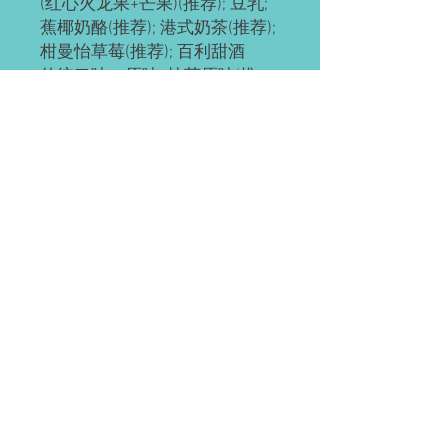
(红心火龙果+芒果)(推荐); 豆乳;
蕉椰奶酪(推荐); 港式奶茶(推荐);
柑曼怡草莓(推荐); 百利甜酒
传统口味：原味; 抹茶原味(推
荐); 抹茶红豆; 奥利奥; 红豆; 草
莓; 草芒; 芒果; 提拉米苏(推荐);
黄桃; 巧克力; 肉松海苔; 榴芒
(榴莲+芒果); 榴莲
ps: 所有千层都有层海绵蛋糕
底，加量不加价。
预订需知
请提前2-3天预订。
配送(均送货上门)
如有急单(当天或次日)，请直接微信联
系。
Waterloo or Kitchener(至少提前24小时
付款方式
预订)。 离五公里内的区域免费配送；
蛋糕配送时间大约为每天5:30-6:45pm，