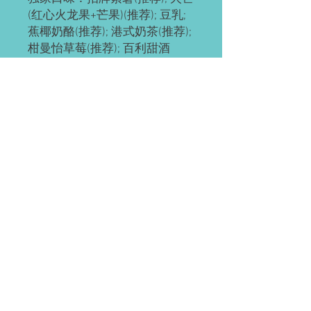
(红心火龙果+芒果)(推荐); 豆乳;
蕉椰奶酪(推荐); 港式奶茶(推荐);
柑曼怡草莓(推荐); 百利甜酒
传统口味：原味; 抹茶原味(推
荐); 抹茶红豆; 奥利奥; 红豆; 草
莓; 草芒; 芒果; 提拉米苏(推荐);
黄桃; 巧克力; 肉松海苔; 榴芒 (榴
莲+芒果); 榴莲
ps: 所有千层都有层海绵蛋糕
底，加量不加价。
预订需知
请提前2-3天预订。
配送(均送货上门)
如有急单(当天或次日)，请直接微信联
系。
Waterloo or Kitchener(至少提前24小时
付款方式
预订)。 离五公里内的区域免费配送；