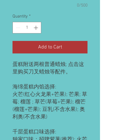
0/500
Quantity
*
Add to Cart
蛋糕附送两根普通蜡烛; 点击这
里购买刀叉蜡烛等配件。
海绵蛋糕内馅选择:
火芒(红心火龙果+芒果); 芒果; 草
莓; 榴莲 ; 草芒(草莓+芒果); 榴芒
(榴莲+芒果); 豆乳(不含水果); 奥
利奥(不含水果)
千层蛋糕口味选择:
独家口味：招牌紫薯(推荐); 火芒