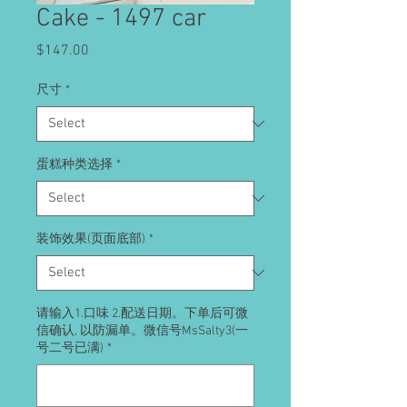
Cake - 1497 car
Price
$147.00
尺寸
*
蛋糕种类选择
*
装饰效果(页面底部)
*
请输入1.口味 2.配送日期。下单后可微
信确认, 以防漏单。微信号MsSalty3(一
号二号已满)
*