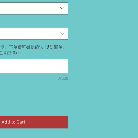
送日期。下单后可微信确认, 以防漏单。
号二号已满)
*
0/500
Add to Cart