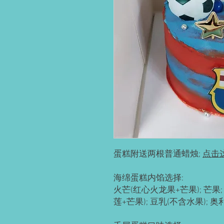
蛋糕附送两根普通蜡烛;
点击
海绵蛋糕内馅选择:
火芒(红心火龙果+芒果); 芒果; 
莲+芒果); 豆乳(不含水果); 