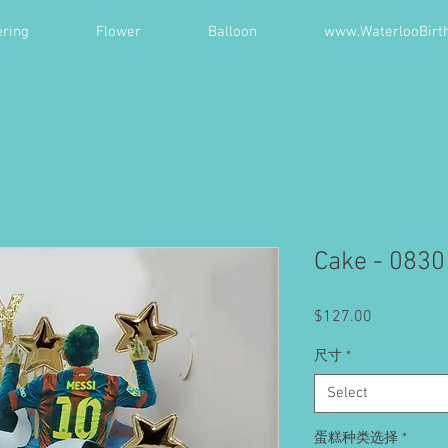
ring
Flower
Balloon
www.WaterlooBirt
Cake - 0830
Price
$127.00
尺寸
*
Select
蛋糕种类选择
*