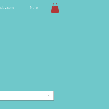
hday.com
More