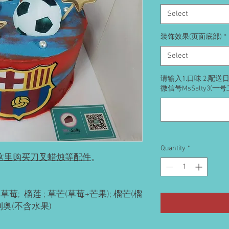
Select
装饰效果(页面底部)
*
Select
请输入1.口味 2.配
微信号MsSalty3(一
Quantity
*
这里购买刀叉蜡烛等配件
。
草莓; 榴莲 ; 草芒(草莓+芒果); 榴芒(榴
奥利奥(不含水果)