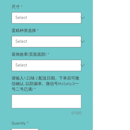
尺寸
*
蛋糕种类选择
*
装饰效果(页面底部)
*
请输入1.口味 2.配送日期。下单后可微
信确认, 以防漏单。微信号MsSalty3(一
号二号已满)
*
0/500
Quantity
*