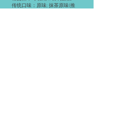
传统口味：原味; 抹茶原味(推
荐); 抹茶红豆; 奥利奥; 红豆; 草
莓; 草芒; 芒果; 提拉米苏(推荐);
黄桃; 巧克力; 肉松海苔; 榴芒
(榴莲+芒果); 榴莲
ps: 所有千层都有层海绵蛋糕
底，加量不加价。
预订需知
请提前2-3天预订。
配送(均送货上门)
如有急单(当天或次日)，请直接微信联
系。
Waterloo or Kitchener(至少提前24小时
付款方式
预订)。 离五公里内的区域免费配送；
蛋糕配送时间大约为每天5:30-6:45pm，
EMT; 支付宝; 微信; 现金(仅限滑铁卢);
沿路配送。
装饰效果区别
(税前价)
信用卡&Paypal(税后价)