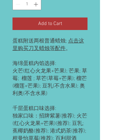
Add to Cart
蛋糕附送两根普通蜡烛;
点击这
里购买刀叉蜡烛等配件
。
海绵蛋糕内馅选择:
火芒(红心火龙果+芒果); 芒果; 草
莓; 榴莲 ; 草芒(草莓+芒果); 榴芒
(榴莲+芒果); 豆乳(不含水果); 奥
利奥(不含水果)
千层蛋糕口味选择:
独家口味：招牌紫薯(推荐); 火芒
(红心火龙果+芒果)(推荐); 豆乳;
蕉椰奶酪(推荐); 港式奶茶(推荐);
柑曼怡草莓(推荐); 百利甜酒