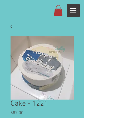
Cake - 1221
Price
$87.00